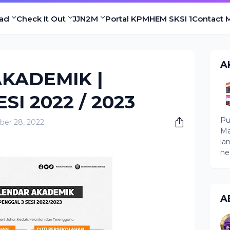
ad
Check It Out
JJN2M
Portal KPM
HEM SKSI 1
Contact 
A
KADEMIK |
SI 2022 / 2023
Pu
er 28, 2022
Ma
la
ne
A