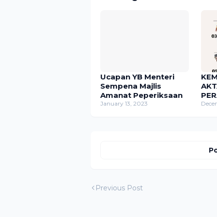
Ucapan YB Menteri
KE
Sempena Majlis
AKT
Amanat Peperiksaan
PE
January 13, 2023
PEN
Dece
Per
Pen
Keb
Po
Previous Post