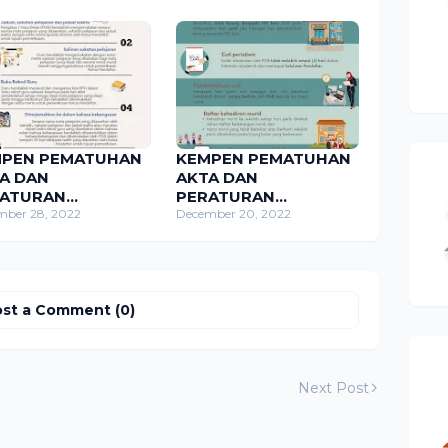
MPEN PEMATUHAN
KEMPEN PEMATUHAN
A DAN
AKTA DAN
RATURAN
PERATURAN
DIDIKAN:
mber 28, 2022
PENDIDIKAN:
December 20, 2022
aturan-peraturan
Peraturan-peraturan
didikan (Kurikulum
Pendidikan (Penggal,
angsaan) 1997
Hari dan Cuti Sekolah)
1998
st a Comment (0)
Next Post