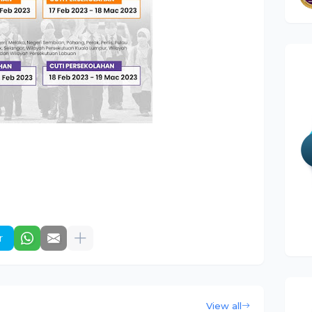
r
View all