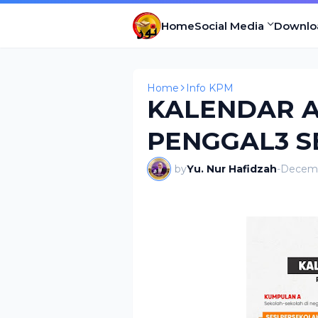
Home
Social Media
Downlo
Home
Info KPM
KALENDAR A
PENGGAL3 SE
by
Yu. Nur Hafidzah
-
Decemb